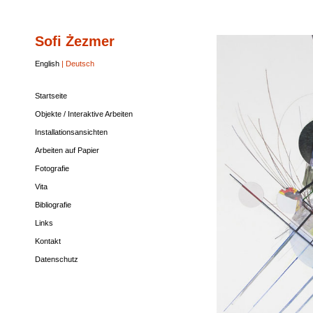
Sofi Żezmer
Startseite
Objekte
Installationsansichten
Arbeiten
Fotografie
Vita
Bibliografie
Links
Kontakt
Datenschutz
/
auf
Interaktive
Papier
English
| Deutsch
Arbeiten
Startseite
Objekte / Interaktive Arbeiten
Installationsansichten
Arbeiten auf Papier
Fotografie
Vita
Bibliografie
Links
Kontakt
Datenschutz